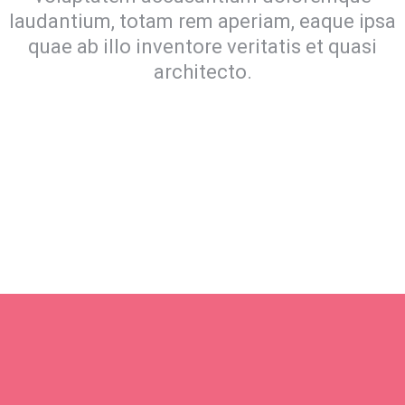
laudantium, totam rem aperiam, eaque ipsa
Lorem ipsum dolor sit amet, consectetur adipisicing elit, sed
quae ab illo inventore veritatis et quasi
do eiusmod tempor incididunt ut labore.
architecto.
LEARN MORE