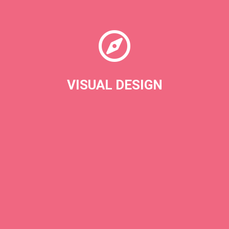
Lorem ipsum dolor sit amet, consectetur adipisicing elit, sed
do eiusmod tempor incididunt ut labore.
VISUAL DESIGN
LEARN MORE