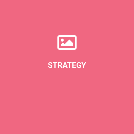
Lorem ipsum dolor sit amet, consectetur adipisicing elit, sed
do eiusmod tempor incididunt ut labore.
STRATEGY
LEARN MORE